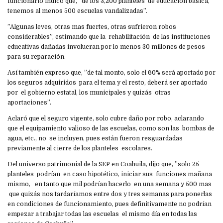
funcionario indicó que, ”de los 3,200 planteles de educación básica,
tenemos al menos 500 escuelas vandalizadas”.
”Algunas leves, otras mas fuertes, otras sufrieron robos
considerables”, estimando que la rehabilitación de las instituciones
educativas dañadas involucran por lo menos 30 millones de pesos
para su reparación.
Así también expreso que, ”de tal monto, solo el 60% será aportado por
los seguros adquiridos para el tema y el resto, deberá ser aportado
por el gobierno estatal, los municipales y quizás otras
aportaciones”.
Aclaró que el seguro vigente, solo cubre daño por robo, aclarando
que el equipamiento valioso de las escuelas, como son las bombas de
agua, etc., no se incluyen, pues están fueron resguardadas
previamente al cierre de los planteles escolares.
Del universo patrimonial de la SEP en Coahuila, dijo que, ”solo 25
planteles podrían en caso hipotético, iniciar sus funciones mañana
mismo, en tanto que mil podrían hacerlo en una semana y 500 mas
que quizás nos tardaríamos entre dos y tres semanas para ponerlas
en condiciones de funcionamiento, pues definitivamente no podrían
empezar a trabajar todas las escuelas el mismo día en todas las