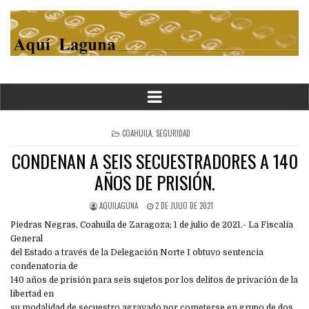
POSTED
COAHUILA
,
SEGURIDAD
IN
CONDENAN A SEIS SECUESTRADORES A 140
AÑOS DE PRISIÓN.
AQUILAGUNA
2 DE JULIO DE 2021
Piedras Negras, Coahuila de Zaragoza; 1 de julio de 2021.- La Fiscalía
General
del Estado a través de la Delegación Norte I obtuvo sentencia
condenatoria de
140 años de prisión para seis sujetos por los delitos de privación de la
libertad en
su modalidad de secuestro agravado por cometerse en grupo de dos