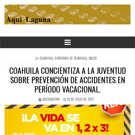
POSTED
COAHUILA
,
GOBIERNO DE COAHUILA
,
SALUD
IN
COAHUILA CONCIENTIZA A LA JUVENTUD
SOBRE PREVENCIÓN DE ACCIDENTES EN
PERÍODO VACACIONAL.
AQUILAGUNA
25 DE JULIO DE 2021