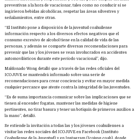
preventivas a la hora de vacacionar, tales como no conducir si se
ingirieron bebidas alcohólicas, respetar las áreas silvestres y
señalamientos, entre otras.
“El Instituto pone a disposición de la juventud coahuilense
información respecto a los diversos efectos negativos que el
consumo excesivo de alcohol tiene en la calidad de vida de las
personas, y además se comparte diversas recomendaciones para
prevenir que las y los jóvenes se vean involucrados en accidentes
automovilísticos durante este período vacacional”, dijo.
Maldonado Wong detalló que a través de las redes oficiales del
ICOJUVE se mantendrá informado sobre una serie de
recomendaciones para crear conciencia y evitar en mayor medida
cualquier percance que atente contra la integridad de las juventudes.
“Es de suma importancia comunicar sobre las implicaciones que se
tienen al encender fogatas, mantener las medidas de higiene
pertinentes, no tirar basura y tener un botiquín de primeros auxilios a
la mano”, detalló.
Se extiende la invitación a todas las y los jóvenes coahuilenses a
visitar las redes sociales del ICOJUVE en Facebook (Instituto
Coahuilense de la Juventud) y en Instagram (Icojuve.coah), donde