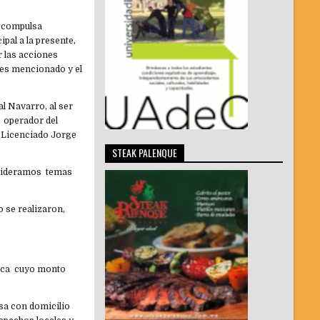
a compulsa
pal a la presente,
ar las acciones
tes mencionado y el
al Navarro, al ser
o operador del
l Licenciado Jorge
STEAK PALENQUE
onsideramos temas
o se realizaron,
blica cuyo monto
sa con domicilio