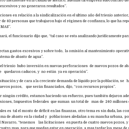
 pero inexistente en la ciudad de México, además tal empresa subcontrató d
 excesivos y no generaron resultados”.
ones en relación a la sindicalización en el ultimo año del trienio anterior, 
r de 40 personas que trabajaron bajo el régimen de confianza, lo que ha rep
SIMAS”.
hará, el funcionario dijo que, “tal caso se esta analizando jurídicamente pa
tectan gastos excesivos y sobre todo, la omisión al mantenimiento operat
stema de abasto de agua”.
el trienio hubo inversión en nuevas perforaciones de nuevos pozos de ab
ue quedaron caducos, y no están ya en operación”.
situación y de cara a la creciente demanda de líquido por la población, se ha
uevos pozos, que serán financiados, dijo, “con recursos propios”.
r ningún crédito, estamos haciendo un esfuerzo, pues también dejaron ad
iones, Impuestos federales que suman un total de mas de 240 millones 
les es tal el monto de déficit en las finanzas, otro tema es sin duda, las c
tema de abasto en la ciudad y poblaciones aledañas a su mancha urbana, por
al Navarro, “tenemos las licitaciones en puerta de cuatro nuevos pozos, y
 cuatro mas, para que puedan estar en operación a mas tardar los mese de 