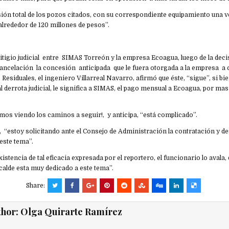
ión total de los pozos citados, con su correspondiente equipamiento una ve
lrededor de 120 millones de pesos”.
litigio judicial entre SIMAS Torreón y la empresa Ecoagua, luego de la deci
ancelación la concesión anticipada que le fuera otorgada a la empresa a c
Residuales, el ingeniero Villarreal Navarro, afirmó que éste, “sigue”, si bie
l derrota judicial, le significa a SIMAS, el pago mensual a Ecoagua, por ma
mos viendo los caminos a seguir!, y anticipa, “está complicado”.
 “estoy solicitando ante el Consejo de Administración la contratación y de
 este tema”.
xistencia de tal eficacia expresada por el reportero, el funcionario lo avala
alcalde esta muy dedicado a este tema”.
Share:
thor:
Olga Quirarte Ramírez