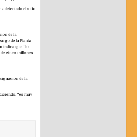
z detectado el sitio
sión de la
argo de la Planta
n indica que, “lo
s de cinco millones
signación de la
, diciendo, “es muy