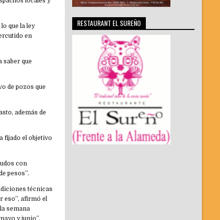
espachos locales y
RESTAURANT EL SUREÑO
lo que la ley
ercutido en
ra saber que
ivo de pozos que
asto, además de
 fijado el objetivo
eudos con
de pesos”.
ondiciones técnicas
 eso”, afirmó el
 la semana
mayo y junio”.