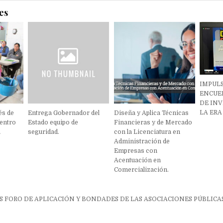
es
IMPUL
ENCUE
DE INV
LA ERA
és de
Entrega Gobernador del
Diseña y Aplica Técnicas
Centro
Estado equipo de
Financieras y de Mercado
a
seguridad.
con la Licenciatura en
Administración de
Empresas con
Acentuación en
Comercialización.
ón
 FORO DE APLICACIÓN Y BONDADES DE LAS ASOCIACIONES PÚBLICA