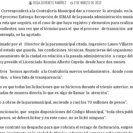
OLGA QUIRARTE RAMÍREZ
2 DE MARZO DE 2022
 Corresponderá a la Contraloría Municipal dar a conocer lo arrojado, en l
l proceso Entrega-Recepción de SIMAS de la pasada administración munici
la ruta que seguirá, en el caso de que haya registro y elementos para realiz
ondientes, una vez que el término para el que el proceso de transición an
ontempla, se ha agotado.
imado por el Director de la paramunicipal citada, Ingeniero Lauro Villarre
el estado que guarda, las condiciones técnicas, financieras del organism
aneamiento de la ciudad en relación a la pasada administración a cargo de
oy preside el Licenciado Román Alberto Cepeda desde hace dos meses.
otros hemos aportado a la Contraloría nuevos señalamientos , donde c
den, o bien falta de transparencia”.
o es que todas las licitaciones que se hicieron durante el trienio anterior, n
das de manera directa, lo que es algo de llamar la atención”.
 a obras de la paramunicipal, asciende a casi los 70 millones de pesos”.
uncionario, que según disposiciones del Código Municipal, “toda obra pu
pesos, se deberá licitar y en este caso, no se licitó ninguna”.
“se contrató un despacho para que cobrara el rezago de facturación, empre