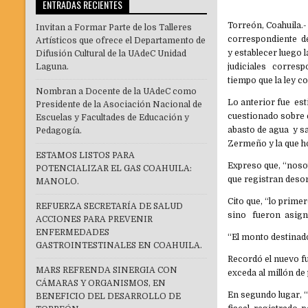
ENTRADAS RECIENTES
Torreón, Coahuila.-
Invitan a Formar Parte de los Talleres
correspondiente de
Artísticos que ofrece el Departamento de
y establecer luego 
Difusión Cultural de la UAdeC Unidad
Laguna.
judiciales corresp
tiempo que la ley c
Nombran a Docente de la UAdeC como
Lo anterior fue est
Presidente de la Asociación Nacional de
cuestionado sobre 
Escuelas y Facultades de Educación y
abasto de agua y s
Pedagogía.
Zermeño y la que h
ESTAMOS LISTOS PARA
Expreso que, “nos
POTENCIALIZAR EL GAS COAHUILA:
que registran desor
MANOLO.
Cito que, “lo primer
REFUERZA SECRETARÍA DE SALUD
sino fueron asigna
ACCIONES PARA PREVENIR
ENFERMEDADES
“El monto destinado
GASTROINTESTINALES EN COAHUILA.
Recordó el nuevo f
MARS REFRENDA SINERGIA CON
exceda al millón de 
CÁMARAS Y ORGANISMOS, EN
En segundo lugar, 
BENEFICIO DEL DESARROLLO DE