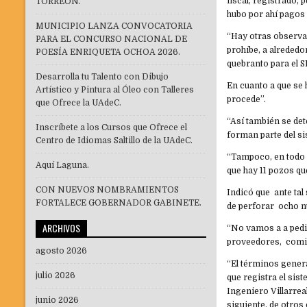
fiscal, registrado,
TORREÓN.
hubo por ahí pagos
MUNICIPIO LANZA CONVOCATORIA
“Hay otras observaci
PARA EL CONCURSO NACIONAL DE
prohíbe, a alrededo
POESÍA ENRIQUETA OCHOA 2026.
quebranto para el 
Desarrolla tu Talento con Dibujo
En cuanto a que se 
Artístico y Pintura al Óleo con Talleres
procede”.
que Ofrece la UAdeC.
“Así también se de
Inscríbete a los Cursos que Ofrece el
forman parte del si
Centro de Idiomas Saltillo de la UAdeC.
“Tampoco, en todo 
Aquí Laguna.
que hay 11 pozos q
CON NUEVOS NOMBRAMIENTOS
Indicó que ante tal 
FORTALECE GOBERNADOR GABINETE.
de perforar ocho n
ARCHIVOS
“No vamos a a pedi
proveedores, comis
agosto 2026
“El términos genera
julio 2026
que registra el sis
Ingeniero Villarre
junio 2026
siguiente, de otros