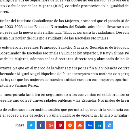
e Zaragoza; a 11 de Septiembre de 2022.- El Gobierno del Estado, a través de l
tuto Coahuilense de las Mujeres (ICM), continúa promoviendo la igualdad de
jeres.
 titular del Instituto Coahuilense de las Mujeres, comentó que el pasado 31 d
olar 2022-2023 de las Escuelas Normales del Estado, además de llevarse a ca
 se presentó la nueva materia llamada “Educación para la ciudadanía, Dere
rícula curricular del cuerpo estudiantil de las Escuelas Normales.
 estuvieron presentes Francisco Saracho Navarro, Secretario de Educació
oordinador de Escuelas Normales y Educación Superior, y Katy Salinas Pére
se de las Mujeres, además de las directoras, directores y alumnado de las 
tante, ya que en el marco de la ‘Alianza para poner fin a la violencia contra
obernador Miguel Ángel Riquelme Solís, se incorpora esta materia con pers
ara lograr que las mujeres de nuestra entidad cuenten con mejores oportun
ntualizó Salinas Pérez.
fue incorporada también en seguimiento a los convenios en colaboración su
resente año con 38 universidades públicas y las Escuelas Normales de la en
do de esfuerzos interinstitucionales que permitirán prevenir la violencia co
el acceso a sus derechos y a una vida libre de violencia”, finalizó la titular
Share: