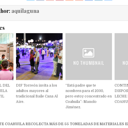
thor:
aquilaguna
es
L DEL
DIF Torreón invita a los
“Está padre que te
CONTI
UILA
adultos mayores al
nombren para el 2030,
DISPO
FIL
tradicional Baile Cana Al
pero estoy concentrado en
LECHE 
Aire.
Coahuila”: Manolo
COAHU
Jiménez.
ón
TE COAHUILA RECOLECTA MÁS DE 55 TONELADAS DE MATERIALES EN