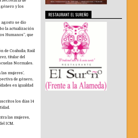
a Secretaría de
 género y los
RESTAURANT EL SUREÑO
e agosto se dio
bo la actualización
chos Humanos”, que
n de Coahuila; Raúl
z, titular del
Escuelas Normales.
 las mujeres’,
pectiva de género,
idades en igualdad
scritos los días 14
tidad.
ntra las mujeres,
 del ICM.