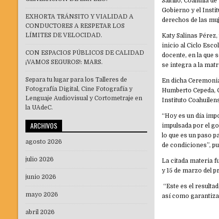
Saltillo, Coahuila d
Gobierno y el Insti
EXHORTA TRÁNSITO Y VIALIDAD A
derechos de las mu
CONDUCTORES A RESPETAR LOS
LÍMITES DE VELOCIDAD.
Katy Salinas Pérez,
inicio al Ciclo Esc
CON ESPACIOS PÚBLICOS DE CALIDAD
docente, en la que
¡VAMOS SEGUROS!: MARS.
se integra a la mat
Separa tu lugar para los Talleres de
En dicha Ceremonia
Fotografía Digital, Cine Fotografía y
Humberto Cepeda, C
Lenguaje Audiovisual y Cortometraje en
Instituto Coahuilen
la UAdeC.
“Hoy es un día impor
ARCHIVOS
impulsada por el g
lo que es un paso p
agosto 2026
de condiciones”, pu
julio 2026
La citada materia 
y 15 de marzo del p
junio 2026
“Este es el resulta
mayo 2026
así como garantizar 
abril 2026