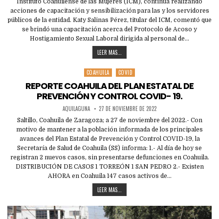
Instituto Coahuilense de las Mujeres (ICM), continúa realizando
acciones de capacitación y sensibilización para las y los servidores
públicos de la entidad. Katy Salinas Pérez, titular del ICM, comentó que
se brindó una capacitación acerca del Protocolo de Acoso y
Hostigamiento Sexual Laboral dirigida al personal de…
LEER MAS...
COAHUILA
COVID
Posted
in
REPORTE COAHUILA DEL PLAN ESTATAL DE
PREVENCIÓN Y CONTROL COVID- 19.
AQUILAGUNA
27 DE NOVIEMBRE DE 2022
Saltillo, Coahuila de Zaragoza; a 27 de noviembre del 2022.- Con
motivo de mantener a la población informada de los principales
avances del Plan Estatal de Prevención y Control COVID-19, la
Secretaría de Salud de Coahuila (SS) informa: 1.- Al día de hoy se
registran 2 nuevos casos, sin presentarse defunciones en Coahuila.
DISTRIBUCIÓN DE CASOS 1 TORREÓN 1 SAN PEDRO 2.- Existen
AHORA en Coahuila 147 casos activos de…
LEER MAS...