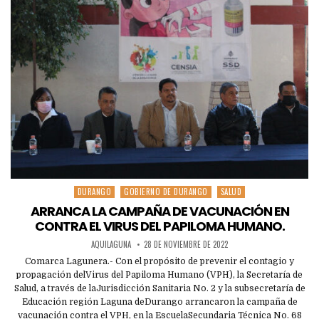
DURANGO
GOBIERNO DE DURANGO
SALUD
Posted
in
ARRANCA LA CAMPAÑA DE VACUNACIÓN EN
CONTRA EL VIRUS DEL PAPILOMA HUMANO.
AQUILAGUNA
28 DE NOVIEMBRE DE 2022
Comarca Lagunera.- Con el propósito de prevenir el contagio y
propagación delVirus del Papiloma Humano (VPH), la Secretaría de
Salud, a través de laJurisdicción Sanitaria No. 2 y la subsecretaría de
Educación región Laguna deDurango arrancaron la campaña de
vacunación contra el VPH, en la EscuelaSecundaria Técnica No. 68