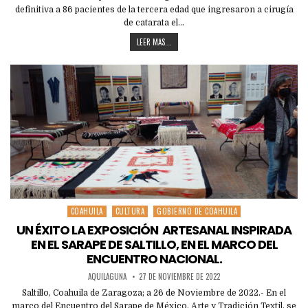
definitiva a 86 pacientes de la tercera edad que ingresaron a cirugía
de catarata el…
LEER MAS...
COAHUILA
CULTURA
GOBIERNO DE COAHUILA
Posted
in
UN ÉXITO LA EXPOSICIÓN ARTESANAL INSPIRADA
EN EL SARAPE DE SALTILLO, EN EL MARCO DEL
ENCUENTRO NACIONAL.
AQUILAGUNA
27 DE NOVIEMBRE DE 2022
Saltillo, Coahuila de Zaragoza; a 26 de Noviembre de 2022.- En el
marco del Encuentro del Sarape de México, Arte y Tradición Textil, se