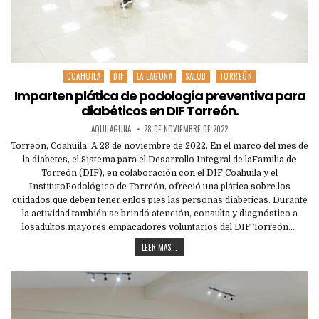
COAHUILA
DIF
LA LAGUNA
SALUD
TORREÓN
Posted
in
Imparten plática de podología preventiva para
diabéticos en DIF Torreón.
AQUILAGUNA
28 DE NOVIEMBRE DE 2022
Torreón, Coahuila. A 28 de noviembre de 2022. En el marco del mes de
la diabetes, el Sistema para el Desarrollo Integral de laFamilia de
Torreón (DIF), en colaboración con el DIF Coahuila y el
InstitutoPodológico de Torreón, ofreció una plática sobre los
cuidados que deben tener enlos pies las personas diabéticas. Durante
la actividad también se brindó atención, consulta y diagnóstico a
losadultos mayores empacadores voluntarios del DIF Torreón….
LEER MAS...