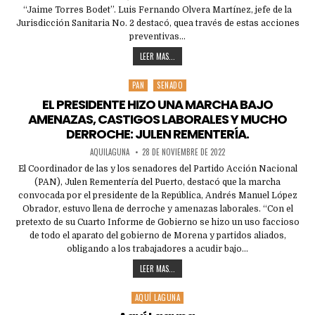
“Jaime Torres Bodet”. Luis Fernando Olvera Martínez, jefe de la
Jurisdicción Sanitaria No. 2 destacó, quea través de estas acciones
preventivas…
LEER MAS...
PAN
SENADO
Posted
in
EL PRESIDENTE HIZO UNA MARCHA BAJO
AMENAZAS, CASTIGOS LABORALES Y MUCHO
DERROCHE: JULEN REMENTERÍA.
AQUILAGUNA
28 DE NOVIEMBRE DE 2022
El Coordinador de las y los senadores del Partido Acción Nacional
(PAN), Julen Rementería del Puerto, destacó que la marcha
convocada por el presidente de la República, Andrés Manuel López
Obrador, estuvo llena de derroche y amenazas laborales. “Con el
pretexto de su Cuarto Informe de Gobierno se hizo un uso faccioso
de todo el aparato del gobierno de Morena y partidos aliados,
obligando a los trabajadores a acudir bajo…
LEER MAS...
AQUÍ LAGUNA
Posted
in