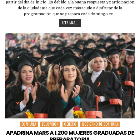
partir del día de inicio. Es debido a la buena respuesta y participación
de la ciudadanía que cada vez másacude a disfrutar de la
programación que se prepara cada domingo en…
LEER MAS...
COAHUILA
EDUCACIÓN
GENERO
GOBIERNO DE COAHUILA
Posted
in
APADRINA MARS A 1,200 MUJERES GRADUADAS DE
PREPARATORIA.