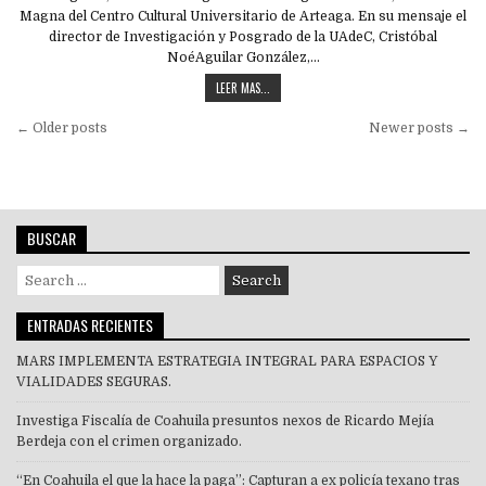
Magna del Centro Cultural Universitario de Arteaga. En su mensaje el
director de Investigación y Posgrado de la UAdeC, Cristóbal
NoéAguilar González,…
LEER MAS...
Navegación
← Older posts
Newer posts →
de
entradas
BUSCAR
Search
for:
ENTRADAS RECIENTES
MARS IMPLEMENTA ESTRATEGIA INTEGRAL PARA ESPACIOS Y
VIALIDADES SEGURAS.
Investiga Fiscalía de Coahuila presuntos nexos de Ricardo Mejía
Berdeja con el crimen organizado.
“En Coahuila el que la hace la paga”: Capturan a ex policía texano tras