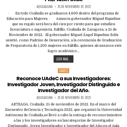
AQUILAGUNA
25 DE NOVIEMBRE DE 2022
· En todo Coahuila se graduaron 4,600 dentro del programa de
Educación para Mujeres. · Anuncia gobernador Miguel Riquelme
que su regalo será beca del cien por ciento para que estudien
licenciatura o ingeniería. Saltillo, Coahuila de Zaragoza; a 25 de
Noviembre de 2022.- El gobernador Miguel Ángel Riquelme Solís
asistió, como Padrino de Generación, a la ceremonia de Graduación
de Preparatoria de 1,200 mujeres en Saltillo, quienes alcanzaron este
logro académico…
LEER MAS...
UADEC
Posted
in
Reconoce UAdeC a sus Investigadores:
Investigador Joven, Investigador Distinguido e
Investigador del Año.
AQUILAGUNA
25 DE NOVIEMBRE DE 2022
ARTEAGA, Coahuila. 25 de noviembre de 2022. En el marco del
Encuentro deCiencia y Tecnología 2022, que organizó la Universidad
Autónoma de Coahuila,se llevó a cabo la entrega de reconocimientos
a las y los investigadores en lascategorías de Investigador
Distinguido, Joven Investigador e Investigador del Año;en el Aula