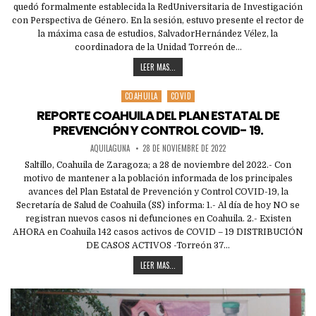
quedó formalmente establecida la RedUniversitaria de Investigación
con Perspectiva de Género. En la sesión, estuvo presente el rector de
la máxima casa de estudios, SalvadorHernández Vélez, la
coordinadora de la Unidad Torreón de…
LEER MAS...
COAHUILA
COVID
Posted
in
REPORTE COAHUILA DEL PLAN ESTATAL DE
PREVENCIÓN Y CONTROL COVID- 19.
AQUILAGUNA
28 DE NOVIEMBRE DE 2022
Saltillo, Coahuila de Zaragoza; a 28 de noviembre del 2022.- Con
motivo de mantener a la población informada de los principales
avances del Plan Estatal de Prevención y Control COVID-19, la
Secretaría de Salud de Coahuila (SS) informa: 1.- Al día de hoy NO se
registran nuevos casos ni defunciones en Coahuila. 2.- Existen
AHORA en Coahuila 142 casos activos de COVID – 19 DISTRIBUCIÓN
DE CASOS ACTIVOS -Torreón 37…
LEER MAS...