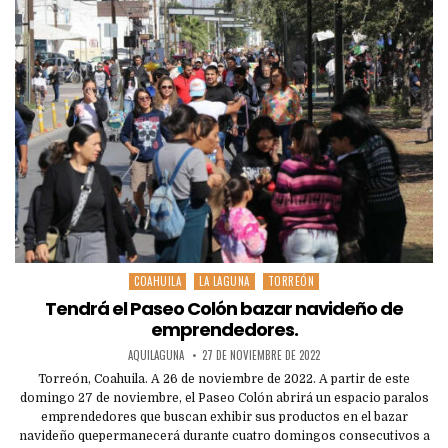
COAHUILA
LA LAGUNA
TORREÓN
Posted
in
Tendrá el Paseo Colón bazar navideño de
emprendedores.
AQUILAGUNA
27 DE NOVIEMBRE DE 2022
Torreón, Coahuila. A 26 de noviembre de 2022. A partir de este
domingo 27 de noviembre, el Paseo Colón abrirá un espacio paralos
emprendedores que buscan exhibir sus productos en el bazar
navideño quepermanecerá durante cuatro domingos consecutivos a