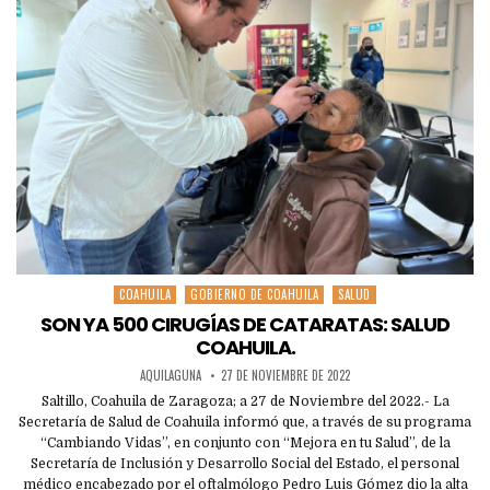
COAHUILA
GOBIERNO DE COAHUILA
SALUD
Posted
in
SON YA 500 CIRUGÍAS DE CATARATAS: SALUD
COAHUILA.
AQUILAGUNA
27 DE NOVIEMBRE DE 2022
Saltillo, Coahuila de Zaragoza; a 27 de Noviembre del 2022.- La
Secretaría de Salud de Coahuila informó que, a través de su programa
“Cambiando Vidas”, en conjunto con “Mejora en tu Salud”, de la
Secretaría de Inclusión y Desarrollo Social del Estado, el personal
médico encabezado por el oftalmólogo Pedro Luis Gómez dio la alta