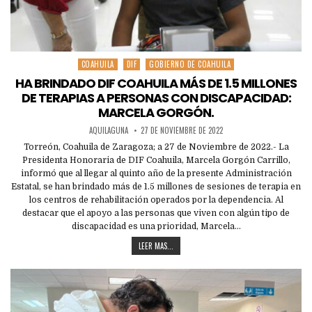
COAHUILA
DIF
GOBIERNO DE COAHUILA
Posted
in
HA BRINDADO DIF COAHUILA MÁS DE 1.5 MILLONES
DE TERAPIAS A PERSONAS CON DISCAPACIDAD:
MARCELA GORGÓN.
AQUILAGUNA
27 DE NOVIEMBRE DE 2022
Torreón, Coahuila de Zaragoza; a 27 de Noviembre de 2022.- La
Presidenta Honoraria de DIF Coahuila, Marcela Gorgón Carrillo,
informó que al llegar al quinto año de la presente Administración
Estatal, se han brindado más de 1.5 millones de sesiones de terapia en
los centros de rehabilitación operados por la dependencia. Al
destacar que el apoyo a las personas que viven con algún tipo de
discapacidad es una prioridad, Marcela…
LEER MAS...