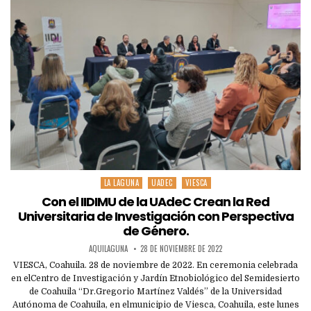
LA LAGUNA
UADEC
VIESCA
Posted
in
Con el IIDIMU de la UAdeC Crean la Red
Universitaria de Investigación con Perspectiva
de Género.
AQUILAGUNA
28 DE NOVIEMBRE DE 2022
VIESCA, Coahuila. 28 de noviembre de 2022. En ceremonia celebrada
en elCentro de Investigación y Jardín Etnobiológico del Semidesierto
de Coahuila “Dr.Gregorio Martínez Valdés” de la Universidad
Autónoma de Coahuila, en elmunicipio de Viesca, Coahuila, este lunes