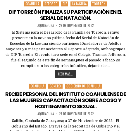
COAHUILA
DEPORTE
DIF
LA LAGUNA
TORREÓN
Posted
in
DIF TORREÓN FINALIZA SU PARTICIPACIÓN EN EL
SERIAL DE NATACIÓN.
AQUILAGUNA
27 DE NOVIEMBRE DE 2022
El Sistema para el Desarrollo de la Familia de Torreón, estuvo
presente en la novena yúltima fecha del Serial de Natación de
Escuelas de la Laguna siendo partícipes 10nadadores de Adultos
Mayores y 8 más pertenecientes al Deporte Adaptado, ambosgrupos
de DIF Torreón. El evento tuvo sede en el Colegio Thomas Jefferson,
fue el segundo de este fin de semana,pues el pasado sábado 26
compitieron las categorías infantiles, dejando las…
LEER MAS...
COAHUILA
GENERO
GOBIERNO DE COAHUILA
Posted
in
RECIBE PERSONAL DEL INSTITUTO COAHUILENSE DE
LAS MUJERES CAPACITACIÓN SOBRE ACOSO Y
HOSTIGAMIENTO SEXUAL.
AQUILAGUNA
27 DE NOVIEMBRE DE 2022
Saltillo, Coahuila de Zaragoza; a 27 de Noviembre de 2022.- El
Gobierno del Estado, a través de la Secretaria de Gobierno y el