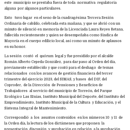
este municipio se prestaba fuera de toda normativa regulatoria
alguna por algunos particulares.
Esto tuvo lugar en el seno de la cuadragésima Tercera Sesión
Ordinaria de cabildo, celebrada esta mañana, y que se abrió con un
minuto de silenció en memoria de la Licenciada Laura Reyes Retana,
fallecida recientemente y quien se desempeñaba como Sindica de
Mayoría en el cuerpo edilicio local, así como un minuto de aplausos
en su honor.
La sesión contó el quórum legal y fue presidido por el alcalde
Román Alberto Cepeda González, para dar paso al Orden del día,
previamente establecido y que contó para el deshago de temas
relacionados con los avances de gestión financiera del tercer
trimestre del ejercicio 2023, del SIMAS, y bases del DIF, del
Coproder, de la Dirección de Pensiones y Beneficios de
Trabajadores al servicio del municipio de Torreón, del Parque
Ecológico Las Etnias, Instituto Municipal del Deporte, del Instituto del
Emprendimiento, Instituto Municipal de la Cultura y Educación, y el
Sistema Integral de Mantenimiento.
Correspondió a los asuntos contenidos en los números 10 y 11 de
la Orden día, la lectura de los dictámenes que proponen la
presentación, discusión y aprobación en relación a la aprobación