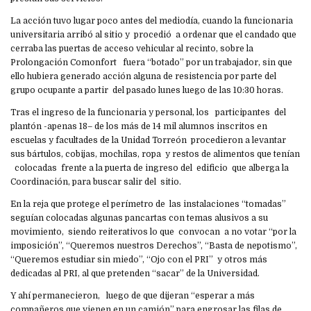
La acción tuvo lugar poco antes del mediodía, cuando la funcionaria
universitaria arribó al sitio y procedió a ordenar que el candado que
cerraba las puertas de acceso vehicular al recinto, sobre la
Prolongación Comonfort fuera “botado” por un trabajador, sin que
ello hubiera generado acción alguna de resistencia por parte del
grupo ocupante a partir del pasado lunes luego de las 10:30 horas.
Tras el ingreso de la funcionaria y personal, los participantes del
plantón -apenas 18– de los más de 14 mil alumnos inscritos en
escuelas y facultades de la Unidad Torreón procedieron a levantar
sus bártulos, cobijas, mochilas, ropa y restos de alimentos que tenían
colocadas frente a la puerta de ingreso del edificio que alberga la
Coordinación, para buscar salir del sitio.
En la reja que protege el perímetro de las instalaciones “tomadas”
seguían colocadas algunas pancartas con temas alusivos a su
movimiento, siendo reiterativos lo que convocan a no votar “por la
imposición”, “Queremos nuestros Derechos”, “Basta de nepotismo”,
“Queremos estudiar sin miedo”, “Ojo con el PRI” y otros más
dedicadas al PRI, al que pretenden “sacar” de la Universidad.
Y ahí permanecieron, luego de que dijeran “esperar a más
compañeros que vienen en un camión” para engrosar las filas de