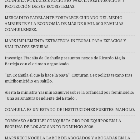
COAHUILA FORTALECE ACCIONES PARA LA RESTAURACIÓN Y
PROTECCIÓN DE SUS ECOSISTEMAS.
MERCADITO PA´DELANTE FORTALECE CUIDADO DEL MEDIO
AMBIENTE Y LA ECONOMÍA DE MÁS DE 6 MIL 500 FAMILIAS
COAHUILENSES.
MARS IMPLEMENTA ESTRATEGIA INTEGRAL PARA ESPACIOS Y
VIALIDADES SEGURAS.
Investiga Fiscalía de Coahuila presuntos nexos de Ricardo Mejía
Berdeja con el crimen organizado.
“En Coahuila el que la hace la paga”: Capturan a ex policía texano tras
multihomicidio en Saltillo.
Alerta la ministra Yasmín Esquivel sobre la orfandad por feminicidio:
“Una asignatura pendiente del Estado”.
COAHUILA ES UN ESTADO DE INSTITUCIONES FUERTES: MANOLO.
TOMMASO ARCHILEI CONQUISTA ORO POR EQUIPOS EN LA
ESGRIMA DE LOS JCC SANTO DOMINGO 2026.
MARS RECONOCE LA LABOR DE ABOGADOS Y ABOGADAS EN LA