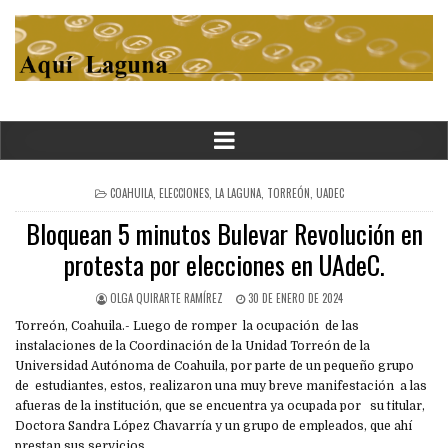
POSTED
COAHUILA
,
ELECCIONES
,
LA LAGUNA
,
TORREÓN
,
UADEC
IN
Bloquean 5 minutos Bulevar Revolución en
protesta por elecciones en UAdeC.
OLGA QUIRARTE RAMÍREZ
30 DE ENERO DE 2024
Torreón, Coahuila.- Luego de romper la ocupación de las
instalaciones de la Coordinación de la Unidad Torreón de la
Universidad Autónoma de Coahuila, por parte de un pequeño grupo
de estudiantes, estos, realizaron una muy breve manifestación a las
afueras de la institución, que se encuentra ya ocupada por su titular,
Doctora Sandra López Chavarría y un grupo de empleados, que ahí
prestan sus servicios.