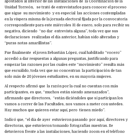
apostados al interior de las instalaciones de la Coordinación de la
Unidad Torreón, se trató de entrevistarlos para conocer el proceso
que sigue su movimiento y en especial las acciones contempladas
en la víspera misma de la jornada electoral fijada por la convocatoria
correspondiente para este miércoles 31 de enero, solo para recibir su
negativa, diciendo “no dar entrevista alguna”, toda vez que sus
declaraciones realizadas el día anterior, habían sido alteradas y
“puras notas amarillistas”.
Fue finalmente el joven Sebastián López, cual habilitado “vocero”
accedió a dar respuestas a algunas preguntas, justificando para
empezar las razones por las cuales este “movimiento” resulta más
que escuálido, toda vez que no concentran la participación de tan
solo más de 20 jóvenes estudiantes, en su mayoría mujeres.
Al respecto afirmó que la razón por la cual no cuentan con más
participantes, es que, “muchos están siendo amenazados”,
afirmando que directores, “están diciéndoles que si participan los
vamos a correr de las Facultades, nos vamos a meter con ustedes.
Hay muchos que quieren estar aquí, pero tienen miedo”.
Indicó que, “el día de ayer estuvieron pasando por aquí, directores y
directoras, que estuvieron tomando fotografías nuestras. Se
detuvieron frente a las instalaciones, haciendo zoom en el teléfono