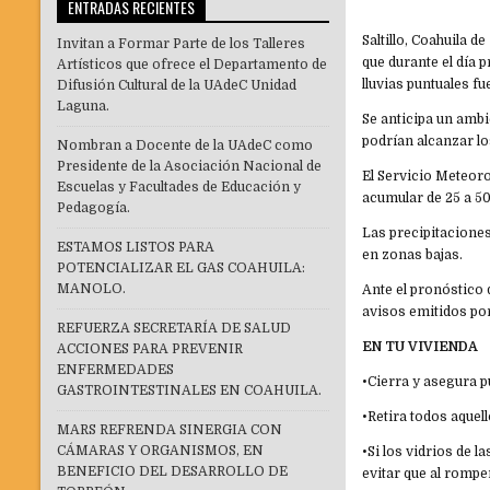
ENTRADAS RECIENTES
Saltillo, Coahuila 
Invitan a Formar Parte de los Talleres
que durante el día 
Artísticos que ofrece el Departamento de
lluvias puntuales f
Difusión Cultural de la UAdeC Unidad
Laguna.
Se anticipa un ambi
podrían alcanzar lo
Nombran a Docente de la UAdeC como
Presidente de la Asociación Nacional de
El Servicio Meteor
Escuelas y Facultades de Educación y
acumular de 25 a 50
Pedagogía.
Las precipitacione
ESTAMOS LISTOS PARA
en zonas bajas.
POTENCIALIZAR EL GAS COAHUILA:
MANOLO.
Ante el pronóstico d
avisos emitidos po
REFUERZA SECRETARÍA DE SALUD
EN TU VIVIENDA
ACCIONES PARA PREVENIR
ENFERMEDADES
•⁠⁠Cierra y asegura 
GASTROINTESTINALES EN COAHUILA.
•⁠⁠Retira todos aque
MARS REFRENDA SINERGIA CON
CÁMARAS Y ORGANISMOS, EN
•⁠⁠Si los vidrios de
BENEFICIO DEL DESARROLLO DE
evitar que al romp