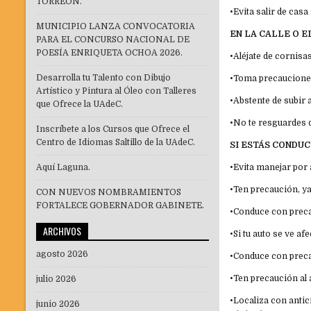
TORREÓN.
•⁠⁠Evita salir de cas
MUNICIPIO LANZA CONVOCATORIA
EN LA CALLE O E
PARA EL CONCURSO NACIONAL DE
POESÍA ENRIQUETA OCHOA 2026.
•⁠⁠Aléjate de corni
Desarrolla tu Talento con Dibujo
•⁠⁠Toma precaucione
Artístico y Pintura al Óleo con Talleres
•⁠⁠Abstente de subi
que Ofrece la UAdeC.
•⁠⁠No te resguardes
Inscríbete a los Cursos que Ofrece el
Centro de Idiomas Saltillo de la UAdeC.
SI ESTÁS CONDU
Aquí Laguna.
•⁠⁠Evita manejar po
•⁠⁠Ten precaución, y
CON NUEVOS NOMBRAMIENTOS
FORTALECE GOBERNADOR GABINETE.
•⁠⁠Conduce con prec
ARCHIVOS
•⁠⁠Si tu auto se ve 
agosto 2026
•⁠⁠Conduce con prec
•⁠⁠Ten precaución a
julio 2026
•⁠⁠Localiza con ant
junio 2026