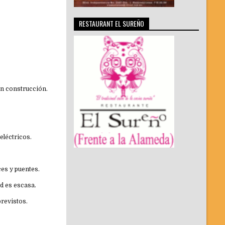
RESTAURANT EL SUREÑO
en construcción.
 eléctricos.
uces y puentes.
ad es escasa.
previstos.