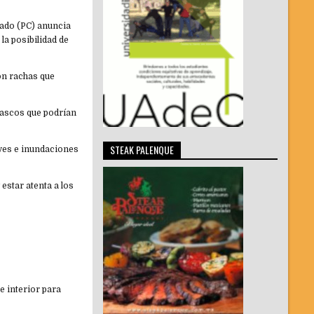
stado (PC) anuncia
la posibilidad de
con rachas que
bascos que podrían
STEAK PALENQUE
aves e inundaciones
 estar atenta a los
te interior para