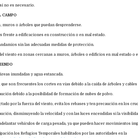
a si no es necesario.
L CAMPO
sas, muros o árboles que puedan desprenderse.
s frente a edificaciones en construcción o en mal estado.
r andamios sin las adecuadas medidas de protección.
 del viento en zonas cercanas a muros, árboles o edificios en mal estado o 
CIENDO
r áreas inundadas y agua estancada.
a que son frecuentes los cortes en vías debido a la caída de árboles y cables
aución debido a la posibilidad de formación de nubes de polvo.
afectado por la fuerza del viento, evita los rebases y ten precaución en los cr
aución, disminuyendo la velocidad y con las luces encendidas si la visibilid
l adelantar vehículos de carga pesada, ya que pueden hacer movimientos im
icipación los Refugios Temporales habilitados por las autoridades en la