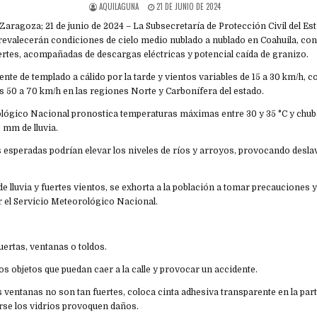
AQUILAGUNA
21 DE JUNIO DE 2024
de Zaragoza; 21 de junio de 2024 – La Subsecretaría de Protección Civil del E
prevalecerán condiciones de cielo medio nublado a nublado en Coahuila, con 
uertes, acompañadas de descargas eléctricas y potencial caída de granizo.
ente de templado a cálido por la tarde y vientos variables de 15 a 30 km/h, 
s 50 a 70 km/h en las regiones Norte y Carbonífera del estado.
ológico Nacional pronostica temperaturas máximas entre 30 y 35 °C y chu
 mm de lluvia.
s esperadas podrían elevar los niveles de ríos y arroyos, provocando desl
e lluvia y fuertes vientos, se exhorta a la población a tomar precauciones y
r el Servicio Meteorológico Nacional.
puertas, ventanas o toldos.
llos objetos que puedan caer a la calle y provocar un accidente.
 las ventanas no son tan fuertes, coloca cinta adhesiva transparente en la par
erse los vidrios provoquen daños.