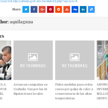
eccioncivil.sfpcoahuila.gob.mx/modulo22.php?opcion=8
.
Share:
thor:
aquilaguna
es
CA A
Arrancan campañas en
Piden medidas para evitar
ANUNC
 POR
Coahuila: Van por las 16
casos por golpe de calor a
INVERS
EL
diputaciones locales.
consecuencia de las altas
MILLON
S:
temperaturas.
GRUPO