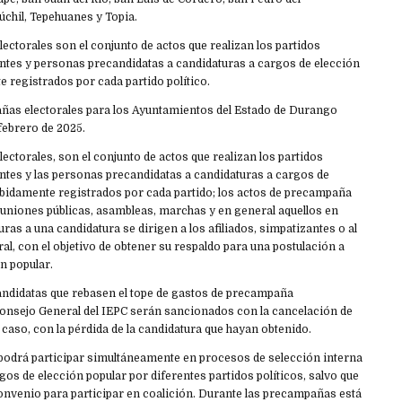
Súchil, Tepehuanes y Topia.
ctorales son el conjunto de actos que realizan los partidos
tantes y personas precandidatas a candidaturas a cargos de elección
 registrados por cada partido político.
ñas electorales para los Ayuntamientos del Estado de Durango
 febrero de 2025.
ctorales, son el conjunto de actos que realizan los partidos
tantes y las personas precandidatas a candidaturas a cargos de
ebidamente registrados por cada partido; los actos de precampaña
reuniones públicas, asambleas, marchas y en general aquellos en
uras a una candidatura se dirigen a los afiliados, simpatizantes o al
al, con el objetivo de obtener su respaldo para una postulación a
n popular.
ndidatas que rebasen el tope de gastos de precampaña
 Consejo General del IEPC serán sancionados con la cancelación de
u caso, con la pérdida de la candidatura que hayan obtenido.
odrá participar simultáneamente en procesos de selección interna
gos de elección popular por diferentes partidos políticos, salvo que
onvenio para participar en coalición. Durante las precampañas está