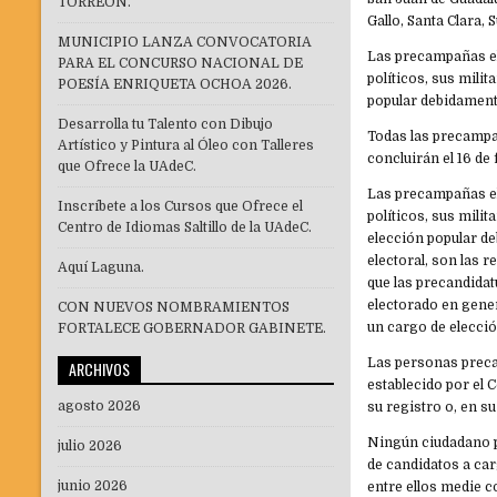
TORREÓN.
Gallo, Santa Clara, 
MUNICIPIO LANZA CONVOCATORIA
Las precampañas ele
PARA EL CONCURSO NACIONAL DE
políticos, sus mili
POESÍA ENRIQUETA OCHOA 2026.
popular debidamente
Desarrolla tu Talento con Dibujo
Todas las precampa
Artístico y Pintura al Óleo con Talleres
concluirán el 16 de
que Ofrece la UAdeC.
Las precampañas ele
Inscríbete a los Cursos que Ofrece el
políticos, sus mili
Centro de Idiomas Saltillo de la UAdeC.
elección popular d
electoral, son las 
Aquí Laguna.
que las precandidat
electorado en gener
CON NUEVOS NOMBRAMIENTOS
un cargo de elecció
FORTALECE GOBERNADOR GABINETE.
Las personas preca
ARCHIVOS
establecido por el
agosto 2026
su registro o, en s
Ningún ciudadano p
julio 2026
de candidatos a car
junio 2026
entre ellos medie c