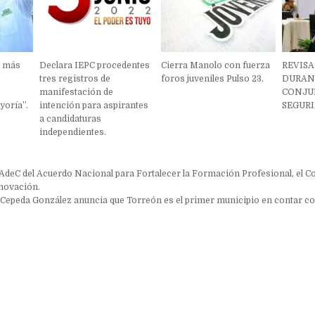
n más
Declara IEPC procedentes
Cierra Manolo con fuerza
REVISA
tres registros de
foros juveniles Pulso 23.
DURAN
a
manifestación de
CONJU
oría”.
intención para aspirantes
SEGURI
a candidaturas
independientes.
ón
AdeC del Acuerdo Nacional para Fortalecer la Formación Profesional, el 
nnovación.
Cepeda González anuncia que Torreón es el primer municipio en contar c