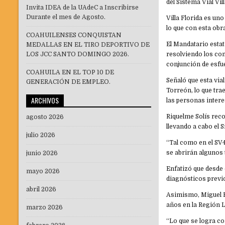
del Sistema Vial Vi
Invita IDEA de la UAdeC a Inscribirse
Durante el mes de Agosto.
Villa Florida es un
lo que con esta obr
COAHUILENSES CONQUISTAN
El Mandatario estat
MEDALLAS EN EL TIRO DEPORTIVO DE
LOS JCC SANTO DOMINGO 2026.
resolviendo los con
conjunción de esfue
COAHUILA EN EL TOP 10 DE
Señaló que esta via
GENERACIÓN DE EMPLEO.
Torreón, lo que tra
ARCHIVOS
las personas intere
Riquelme Solís rec
agosto 2026
llevando a cabo el 
julio 2026
“Tal como en el SV4
se abrirán algunos
junio 2026
Enfatizó que desde 
mayo 2026
diagnósticos previ
abril 2026
Asimismo, Miguel R
años en la Región L
marzo 2026
“Lo que se logra con