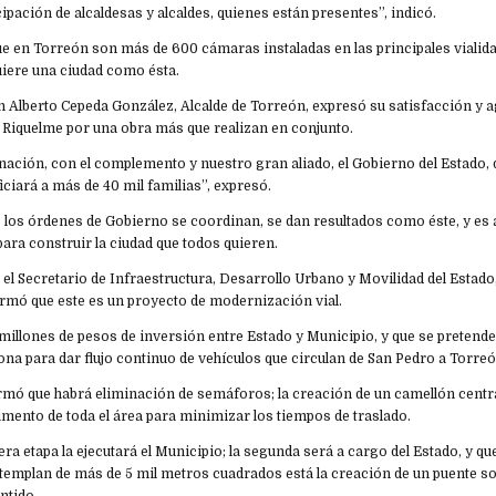
cipación de alcaldesas y alcaldes, quienes están presentes”, indicó.
 en Torreón son más de 600 cámaras instaladas en las principales vialidad
uiere una ciudad como ésta.
n Alberto Cepeda González, Alcalde de Torreón, expresó su satisfacción y 
Riquelme por una obra más que realizan en conjunto.
inación, con el complemento y nuestro gran aliado, el Gobierno del Estado
iciará a más de 40 mil familias”, expresó.
 los órdenes de Gobierno se coordinan, se dan resultados como éste, y es
ara construir la ciudad que todos quieren.
 el Secretario de Infraestructura, Desarrollo Urbano y Movilidad del Estad
ormó que este es un proyecto de modernización vial.
millones de pesos de inversión entre Estado y Municipio, y que se pretende 
ona para dar flujo continuo de vehículos que circulan de San Pedro a Torreó
rmó que habrá eliminación de semáforos; la creación de un camellón centr
avimento de toda el área para minimizar los tiempos de traslado.
ra etapa la ejecutará el Municipio; la segunda será a cargo del Estado, y qu
templan de más de 5 mil metros cuadrados está la creación de un puente so