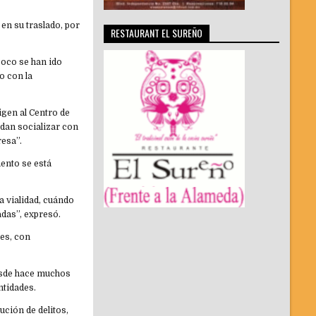
en su traslado, por
RESTAURANT EL SUREÑO
poco se han ido
o con la
igen al Centro de
edan socializar con
resa”.
ento se está
a vialidad, cuándo
adas”, expresó.
les, con
desde hace muchos
ntidades.
ución de delitos,