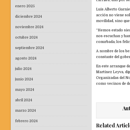
carriles, uno por se
enero 2025
Luis Alberto Garnie
acción no viene sol
diciembre 2024
movilidad, sino que
noviembre 2024
“Hemos estado siem
nos escuchan y han
octubre 2024
conurbada; los feli
septiembre 2024
A nombre de los ben
constante del gobe
agosto 2024
En este arranque de
julio 2024
Martínez Leyva, dip
Organizadas del No
junio 2024
como vecinos de de
mayo 2024
abril 2024
Au
marzo 2024
febrero 2024
Related Articl