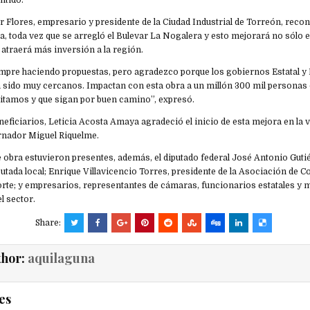
ntido.
r Flores, empresario y presidente de la Ciudad Industrial de Torreón, reco
a, toda vez que se arregló el Bulevar La Nogalera y esto mejorará no sólo el 
 atraerá más inversión a la región.
pre haciendo propuestas, pero agradezco porque los gobiernos Estatal y
 sido muy cercanos. Impactan con esta obra a un millón 300 mil personas 
citamos y que sigan por buen camino”, expresó.
eficiarios, Leticia Acosta Amaya agradeció el inicio de esta mejora en la v
rnador Miguel Riquelme.
 obra estuvieron presentes, además, el diputado federal José Antonio Guti
utada local; Enrique Villavicencio Torres, presidente de la Asociación de C
rte; y empresarios, representantes de cámaras, funcionarios estatales y m
l sector.
Share:
thor:
aquilaguna
es