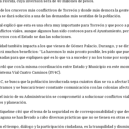
lla Florida, cuya inversión será de 40 millones de pesos.
o de los cruceros más conflictivos de Torreón y donde más demora la gente 
a se dará solución a una de las demandas más sentidas de la población.
al explicó que esta es una obra muy importante para Torreón y que poco a 
flictos viales, aunque algunos han sido costosos para el Ayuntamiento, per
rzos con el Estado se dan las soluciones.
lidad también impacta a los que vienen de Gómez Palacio, Durango, y se dir
erá muchos beneficios: “La haremos lo más pronto posible, les pido que pu
sadas para que expliquen qué es lo que va a suceder y no los tome por sorp
ordó que con la misma coordinación entre Estado y Municipio en este mom
Sistema Vial Cuatro Caminos (SV4C).
C, se busca que la población involucrada sepa cuántos días se va a afectar l
 tramos y se buscará tener constante comunicación con las colonias afect
el inicio de su Administración se comprometió a solucionar conflictos via
os y planeación.
iquelme citó que el tema de la seguridad es de corresponsabilidad y que 
aguna se han llevado a cabo diversas prácticas que no se tienen en otras e
 el tiempo, diálogo y la participación ciudadana, es la tranquilidad y dismin