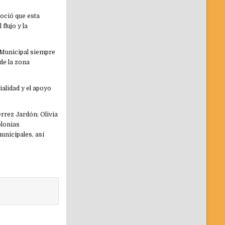
noció que esta
flujo y la
 Municipal siempre
de la zona
ialidad y el apoyo
érrez Jardón; Olivia
olonias
unicipales, así