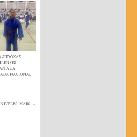
O JUDOKAS
ILENSES
AN A LA
IADA NACIONAL
.
NIVELES: MARS. →