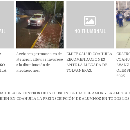
A
Acciones permanentes de
EMITE SALUD COAHUILA
CUATR
atención a lluvias favorece
RECOMENDACIONES
COAHU
OSO
a la disminución de
ANTE LA LLEGADA DE
AVANZ
ILA.
afectaciones.
TOLVANERAS.
OLIMP
2025.
ón
OAHUILA EN CENTROS DE INCLUSIÓN, EL DÍA DEL AMOR Y LA AMISTAD
BIEN EN COAHUILA LA PREINSCRIPCIÓN DE ALUMNOS EN TODOS LOS 