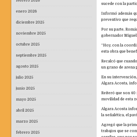
febrero 2026
sucede con la parti
enero 2026
Informó además que
preventivo que req
diciembre 2025
Por su parte, Romá
noviembre 2025
gobernador Miguel 
octubre 2025
“Hoy, con la coord
esta obra que benef
septiembre 2025
Recalcó que cuando
agosto 2025
un grano de arena p
En su intervención,
julio 2025
Algara Acosta, inf
junio 2025
Reiteró que son 40 
movilidad de esta z
mayo 2025
Algara Acosta info
abril 2025
la señalética, el p
marzo 2025
Agregó que la prime
trabajos que se con
febrero 2025