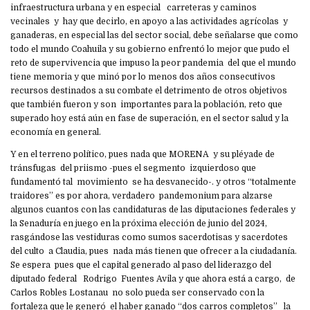
infraestructura urbana y en especial carreteras y caminos
vecinales y hay que decirlo, en apoyo a las actividades agrícolas y
ganaderas, en especial las del sector social, debe señalarse que como
todo el mundo Coahuila y su gobierno enfrentó lo mejor que pudo el
reto de supervivencia que impuso la peor pandemia del que el mundo
tiene memoria y que minó por lo menos dos años consecutivos
recursos destinados a su combate el detrimento de otros objetivos
que también fueron y son importantes para la población, reto que
superado hoy está aún en fase de superación, en el sector salud y la
economía en general.
Y en el terreno político, pues nada que MORENA y su pléyade de
tránsfugas del priismo -pues el segmento izquierdoso que
fundamentó tal movimiento se ha desvanecido-. y otros “totalmente
traidores” es por ahora, verdadero pandemonium para alzarse
algunos cuantos con las candidaturas de las diputaciones federales y
la Senaduría en juego en la próxima elección de junio del 2024,
rasgándose las vestiduras como sumos sacerdotisas y sacerdotes
del culto a Claudia, pues nada más tienen que ofrecer a la ciudadanía.
Se espera pues que el capital generado al paso del liderazgo del
diputado federal Rodrigo Fuentes Avila y que ahora está a cargo, de
Carlos Robles Lostanau no solo pueda ser conservado con la
fortaleza que le generó el haber ganado “dos carros completos” la