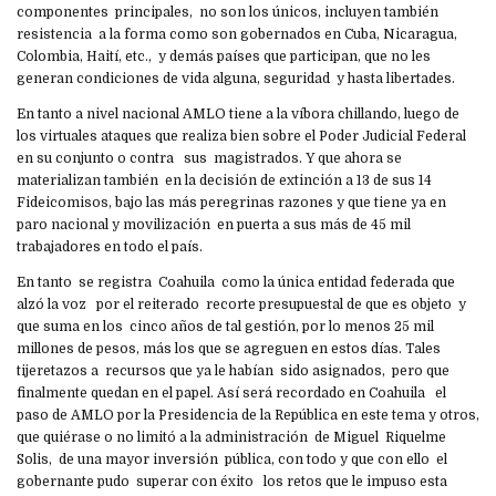
componentes principales, no son los únicos, incluyen también
resistencia a la forma como son gobernados en Cuba, Nicaragua,
Colombia, Haití, etc., y demás países que participan, que no les
generan condiciones de vida alguna, seguridad y hasta libertades.
En tanto a nivel nacional AMLO tiene a la víbora chillando, luego de
los virtuales ataques que realiza bien sobre el Poder Judicial Federal
en su conjunto o contra sus magistrados. Y que ahora se
materializan también en la decisión de extinción a 13 de sus 14
Fideicomisos, bajo las más peregrinas razones y que tiene ya en
paro nacional y movilización en puerta a sus más de 45 mil
trabajadores en todo el país.
En tanto se registra Coahuila como la única entidad federada que
alzó la voz por el reiterado recorte presupuestal de que es objeto y
que suma en los cinco años de tal gestión, por lo menos 25 mil
millones de pesos, más los que se agreguen en estos días. Tales
tijeretazos a recursos que ya le habían sido asignados, pero que
finalmente quedan en el papel. Así será recordado en Coahuila el
paso de AMLO por la Presidencia de la República en este tema y otros,
que quiérase o no limitó a la administración de Miguel Riquelme
Solis, de una mayor inversión pública, con todo y que con ello el
gobernante pudo superar con éxito los retos que le impuso esta