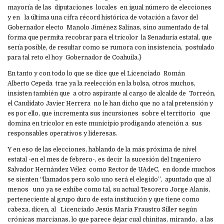
mayoría de las diputaciones locales en igual número de elecciones
y en la última una cifra récord histórica de votación a favor del
Gobernador electo Manolo Jiménez Salinas, sino aumentado de tal
forma que permita recobrar para el tricolor la Senaduría estatal, que
sería posible, de resultar como se rumora con insistencia, postulado
para tal reto el hoy Gobernador de Coahuila.}
En tanto y con todo lo que se dice que el Licenciado Román
Alberto Cepeda trae ya la reelección en la bolsa, otros muchos,
insisten también que a otro aspirante al cargo de alcalde de Torreón,
el Candidato Javier Herrera no le han dicho que no a tal pretensión y
es por ello, que incrementa sus incursiones sobre el territorio que
domina en tricolor en este municipio prodigando atención a sus
responsables operativos y lideresas.
Y en eso de las elecciones, hablando de la más próxima de nivel
estatal -en el mes de febrero-, es decir la sucesión del Ingeniero
Salvador Hernández Vélez como Rector de UAdeC, en donde muchos
se sienten “llamados pero solo uno será el elegido”, apuntado que al
menos uno ya se exhibe como tal, su actual Tesorero Jorge Alanis,
perteneciente al grupo duro de esta institución y que tiene como
cabeza, dicen, al Licenciado Jesús María Fraustro Siller según
crónicas marcianas, lo que parece dejar cual chinitas, mirando, a las