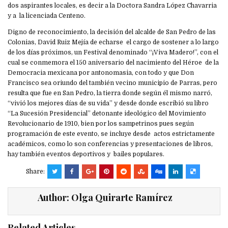
dos aspirantes locales, es decir a la Doctora Sandra López Chavarria
y a la licenciada Centeno.
Digno de reconocimiento, la decisión del alcalde de San Pedro de las
Colonias, David Ruiz Mejía de echarse el cargo de sostener a lo largo
de los días próximos, un Festival denominado “¡Viva Madero!”, con el
cual se conmemora el 150 aniversario del nacimiento del Héroe de la
Democracia mexicana por antonomasia, con todo y que Don
Francisco sea oriundo del también vecino municipio de Parras, pero
resulta que fue en San Pedro, la tierra donde según él mismo narró,
“vivió los mejores días de su vida” y desde donde escribió su libro
“La Sucesión Presidencial” detonante ideológico del Movimiento
Revolucionario de 1910, bien por los sampetrinos pues según
programación de este evento, se incluye desde actos estrictamente
académicos, como lo son conferencias y presentaciones de libros,
hay también eventos deportivos y bailes populares.
Share:
Author:
Olga Quirarte Ramírez
Related Articles