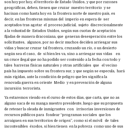
son hoy por hoy, el territorio de Estado Unidos, y que por razones
geográficas, deben, tienen que cruzar nuestro territorio y se
hacinan como hasta hoy en la frontera norte de nuestro país, es
decir, en las fronteras mismas del imperio en espera de ser
aceptados tras agotar el proceso judicial, sujeto discrecionalmente
a la voluntad de Estados Unidos, según sus cuotas de aceptación
fijadas de manera draconiana, que generan desesperación entre los
solicitantes, algunos, por no decir muchos deciden arriesgar sus
vidas y buscar cruzar tal frontera, cruzando un río, o un desierto
según sea el caso, de si bien les va, sino a arriesgar sus vidas en
un cruce ilegal que no ha podido ser contenido a la fecha con todo y
tales barreras físicas naturales y otras artificiales que el vecino
país ha impuesto sobre su frontera sur, y que según se especula, hará
más rígidas, ante la condición de peligro que les significa la
renovada guerra en oriente Medio y en prevención de alguna
incursión terrorista.
Ya estaremos viendo en el curso de estos días, que carta, que no as
alguno saca de su manga nuestro presidente, luego que su propuesta
de retener la oleada de inmigrantes con irrisorias inversiones de
recursos públicos para fondear “programas sociales que los
arraiguen en sus territorios de origen”, como si el móvil de tales
incontenibles éxodos, si bien tienen en la pobreza como uno de sus