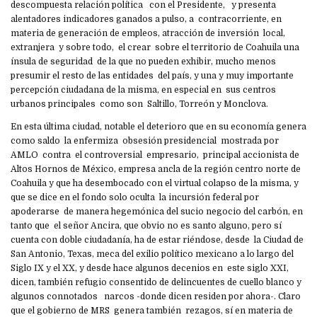
descompuesta relación política con el Presidente, y presenta
alentadores indicadores ganados a pulso, a contracorriente, en
materia de generación de empleos, atracción de inversión local,
extranjera y sobre todo, el crear sobre el territorio de Coahuila una
ínsula de seguridad de la que no pueden exhibir, mucho menos
presumir el resto de las entidades del país, y una y muy importante
percepción ciudadana de la misma, en especial en sus centros
urbanos principales como son Saltillo, Torreón y Monclova.
En esta última ciudad, notable el deterioro que en su economía genera
como saldo la enfermiza obsesión presidencial mostrada por
AMLO contra el controversial empresario, principal accionista de
Altos Hornos de México, empresa ancla de la región centro norte de
Coahuila y que ha desembocado con el virtual colapso de la misma, y
que se dice en el fondo solo oculta la incursión federal por
apoderarse de manera hegemónica del sucio negocio del carbón, en
tanto que el señor Ancira, que obvio no es santo alguno, pero sí
cuenta con doble ciudadanía, ha de estar riéndose, desde la Ciudad de
San Antonio, Texas, meca del exilio político mexicano a lo largo del
Siglo IX y el XX, y desde hace algunos decenios en este siglo XXI,
dicen, también refugio consentido de delincuentes de cuello blanco y
algunos connotados narcos -donde dicen residen por ahora-. Claro
que el gobierno de MRS genera también rezagos, sí en materia de