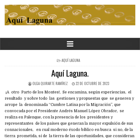
POSTED
AQUÍ LAGUNA
IN
Aquí Laguna.
OLGA QUIRARTE RAMÍREZ
22 DE OCTUBRE DE 2023
¡A otro Parto de los Montes!, Se encamina, según experiencias, el
resultado y sobre todo las gestiones y propuestas que se generen y
arrope la denominada “Cumbre Latina por la Migración”, que
convocada por el Presidente Andrés Manuel López Obrador, se
realiza en Palenque, con la presencia de los presidentes y
representantes de los países que generan la mayor expulsión de sus
connacionales, en cual moderno éxodo bíblico en busca si no, de la
tierra prometida, sí de la tierra de las oportunidades, que consideran