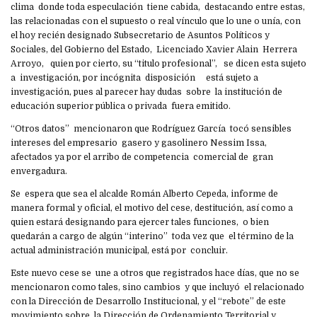
clima donde toda especulación tiene cabida, destacando entre estas,
las relacionadas con el supuesto o real vínculo que lo une o unía, con
el hoy recién designado Subsecretario de Asuntos Políticos y
Sociales, del Gobierno del Estado, Licenciado Xavier Alain Herrera
Arroyo, quien por cierto, su “titulo profesional”, se dicen esta sujeto
a investigación, por incógnita disposición está sujeto a
investigación, pues al parecer hay dudas sobre la institución de
educación superior pública o privada fuera emitido.
“Otros datos” mencionaron que Rodríguez García tocó sensibles
intereses del empresario gasero y gasolinero Nessim Issa,
afectados ya por el arribo de competencia comercial de gran
envergadura.
Se espera que sea el alcalde Román Alberto Cepeda, informe de
manera formal y oficial, el motivo del cese, destitución, así como a
quien estará designando para ejercer tales funciones, o bien
quedarán a cargo de algún “interino” toda vez que el término de la
actual administración municipal, está por concluir.
Este nuevo cese se une a otros que registrados hace días, que no se
mencionaron como tales, sino cambios y que incluyó el relacionado
con la Dirección de Desarrollo Institucional, y el “rebote” de este
movimiento sobre la Dirección de Ordenamiento Territorial y