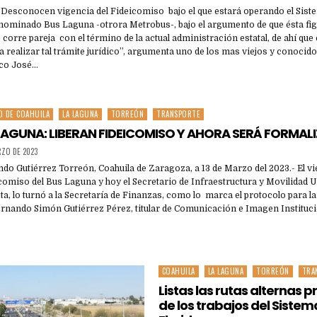
- Desconocen vigencia del Fideicomiso bajo el que estará operando el Sis
enominado Bus Laguna -otrora Metrobus-, bajo el argumento de que ésta fi
 corre pareja con el término de la actual administración estatal, de ahí qu
a realizar tal trámite jurídico”, argumenta uno de los mas viejos y conoci
ico José…
O DE COAHUILA
LA LAGUNA
TORREÓN
TRANSPORTE
AGUNA: LIBERAN FIDEICOMISO Y AHORA SERÁ FORMAL
RZO DE 2023
 Gutiérrez Torreón, Coahuila de Zaragoza, a 13 de Marzo del 2023.- El vie
eicomiso del Bus Laguna y hoy el Secretario de Infraestructura y Movilidad 
a, lo turnó a la Secretaría de Finanzas, como lo marca el protocolo para l
nando Simón Gutiérrez Pérez, titular de Comunicación e Imagen Instituci
COAHUILA
LA LAGUNA
TORREÓN
TRA
Posted
in
Listas las rutas alternas pr
de los trabajos del Sistema