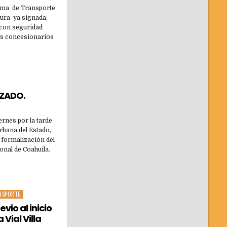
tema de Transporte
gura ya signada,
e con seguridad
dos concesionarios
IZADO.
rnes por la tarde
Urbana del Estado,
a formalización del
onal de Coahuila.
NSPORTE
evio al inicio
 Vial Villa