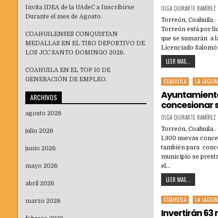
Invita IDEA de la UAdeC a Inscribirse
OLGA QUIRARTE RAMÍREZ
Durante el mes de Agosto.
Torreón, Coahuila.
Torreón está por lic
COAHUILENSES CONQUISTAN
que se sumarán a l
MEDALLAS EN EL TIRO DEPORTIVO DE
Licenciado Salomón
LOS JCC SANTO DOMINGO 2026.
LEER MAS...
COAHUILA EN EL TOP 10 DE
GENERACIÓN DE EMPLEO.
COAHUILA
LA LAGUN
Posted
in
Ayuntamiento
ARCHIVOS
concesionar s
agosto 2026
OLGA QUIRARTE RAMÍREZ
Torreón, Coahuila.
julio 2026
1,300 nuevas conces
también para conce
junio 2026
municipio se prest
mayo 2026
el…
LEER MAS...
abril 2026
COAHUILA
LA LAGUN
Posted
marzo 2026
in
Invertirán 63