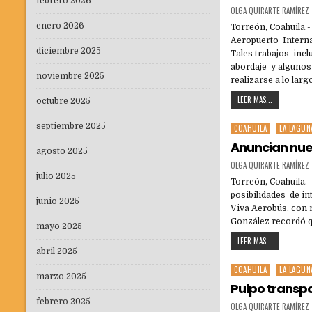
febrero 2026
OLGA QUIRARTE RAMÍREZ
enero 2026
Torreón, Coahuila.-
Aeropuerto Interna
diciembre 2025
Tales trabajos incl
abordaje y algunos 
noviembre 2025
realizarse a lo lar
LEER MAS...
octubre 2025
septiembre 2025
COAHUILA
LA LAGUN
Posted
in
Anuncian nuev
agosto 2025
OLGA QUIRARTE RAMÍREZ
julio 2025
Torreón, Coahuila.
posibilidades de i
junio 2025
Viva Aerobús, con 
González recordó q
mayo 2025
LEER MAS...
abril 2025
COAHUILA
LA LAGUN
Posted
marzo 2025
in
Pulpo transpo
febrero 2025
OLGA QUIRARTE RAMÍREZ