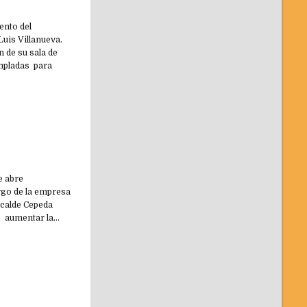
ento del
uis Villanueva.
 de su sala de
empladas para
ue abre
rgo de la empresa
lcalde Cepeda
a aumentar la…