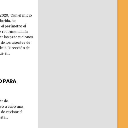
2023. Con el inicio
lorida, se
 el perímetro el
se recomiendaa la
mar las precauciones
 de los agentes de
 de la Dirección de
ue el…
SO PARA
ar de
evó a cabo una
 de revisar el
esta…