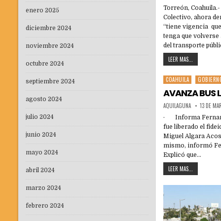
Torreón, Coahuila.
enero 2025
Colectivo, ahora d
“tiene vigencia que
diciembre 2024
tenga que volverse 
del transporte públ
noviembre 2024
LEER MAS...
octubre 2024
COAHUILA
GOBIERN
Posted
septiembre 2024
in
AVANZA BUS L
agosto 2024
AQUILAGUNA
13 DE MA
julio 2024
· Informa Fernando
fue liberado el fid
junio 2024
Miguel Algara Acost
mismo, informó Fer
mayo 2024
Explicó que…
LEER MAS...
abril 2024
marzo 2024
febrero 2024