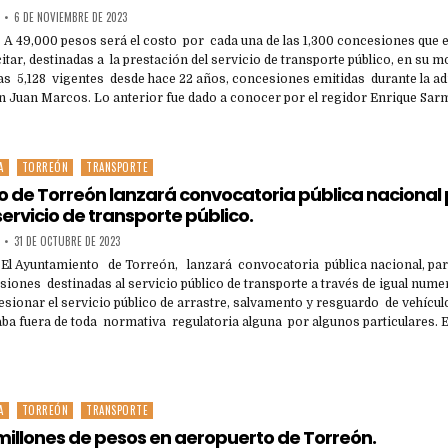
6 DE NOVIEMBRE DE 2023
- A 49,000 pesos será el costo por cada una de las 1,300 concesiones que 
itar, destinadas a la prestación del servicio de transporte público, en su mo
as 5,128 vigentes desde hace 22 años, concesiones emitidas durante la ad
 Juan Marcos. Lo anterior fue dado a conocer por el regidor Enrique Sar
A
TORREÓN
TRANSPORTE
 de Torreón lanzará convocatoria pública nacional
ervicio de transporte público.
31 DE OCTUBRE DE 2023
- El Ayuntamiento de Torreón, lanzará convocatoria pública nacional, pa
iones destinadas al servicio público de transporte a través de igual numer
sionar el servicio público de arrastre, salvamento y resguardo de vehícul
aba fuera de toda normativa regulatoria alguna por algunos particulares. 
A
TORREÓN
TRANSPORTE
 millones de pesos en aeropuerto de Torreón.