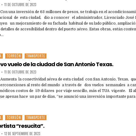
11 DE OCTUBRE DE 2023
 Con una inversión de 63 millones de pesos, se trabaja en el acondicionami
cional de esta ciudad, dio a conocer el administrador, Licenciado José L
uyen un mejoramiento de su fachada habitual de su lado público, ampliación
detalles de accesibilidad dentro del puerto aéreo. Estas obras, están cont
go…
A
TORREÓN
TRANSPORTE
o vuelo de la ciudad de San Antonio Texas.
11 DE OCTUBRE DE 2023
- Aumenta la conectividad aérea de esta ciudad con San Antonio, Texas, q
nterconexiones al resto del mundo a través de dos vuelos semanales a ca
módicos costos de 59 dólares por viaje sencillo, más el TUA vigente. El a
ue apenas hace un par de días, “se anunció una inversión importante par
A
TORREÓN
TRANSPORTE
rtista “resucita”.
12 DE SEPTIEMBRE DE 2023