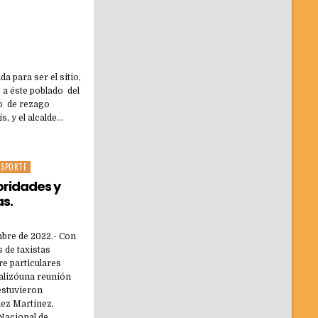
a para ser el sitio,
 a éste poblado del
to de rezago
, y el alcalde…
NSPORTE
oridades y
as.
mbre de 2022.- Con
s de taxistas
re particulares
ealizóuna reunión
 estuvieron
ez Martínez,
 Nacional de