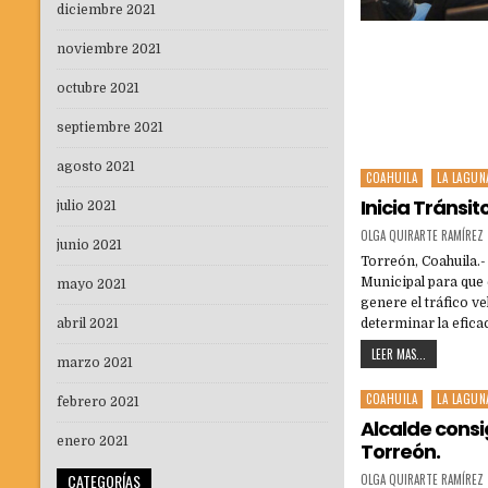
diciembre 2021
noviembre 2021
octubre 2021
septiembre 2021
agosto 2021
COAHUILA
LA LAGUN
Posted
in
Inicia Tránsit
julio 2021
OLGA QUIRARTE RAMÍREZ
junio 2021
Torreón, Coahuila.-
Municipal para que 
mayo 2021
genere el tráfico v
abril 2021
determinar la efica
LEER MAS...
marzo 2021
COAHUILA
LA LAGUN
Posted
febrero 2021
in
Alcalde consi
enero 2021
Torreón.
CATEGORÍAS
OLGA QUIRARTE RAMÍREZ