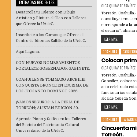
ENTRADAS RECIENTES
OLGA QUIRARTE RAMÍREZ
Desarrolla tu Talento con Dibujo
Torreón, Coahuila.-
Artístico y Pintura al Óleo con Talleres
constituye tema cen
que Ofrece la UAdeC.
corresponde a la au
el usuario”, afirma
Inscríbete a los Cursos que Ofrece el
LEER MAS...
Centro de Idiomas Saltillo de la UAdeC.
COAHUILA
GOBIERN
Aquí Laguna.
Posted
in
Colocan prime
CON NUEVOS NOMBRAMIENTOS
OLGA QUIRARTE RAMÍREZ
FORTALECE GOBERNADOR GABINETE.
Torreón, Coahuila.
COAHUILENSE TOMMASO ARCHILEI
González, colocaro
CONQUISTA BRONCE EN ESGRIMA DE
acto celebrado est
LOS JCC SANTO DOMINGO 2026.
funcionarios estat
alcalde Cepeda Gon
¡VAMOS SEGUROS! A LA FERIA DE
LEER MAS...
TORREÓN; ALISTAN EDICIÓN 80.
Aprende Piano y Solfeo en los Talleres
COAHUILA
LA LAGUN
Posted
del Recinto del Patrimonio Cultural
in
Cincuenta mil
Universitario de la UAdeC.
Torreón.