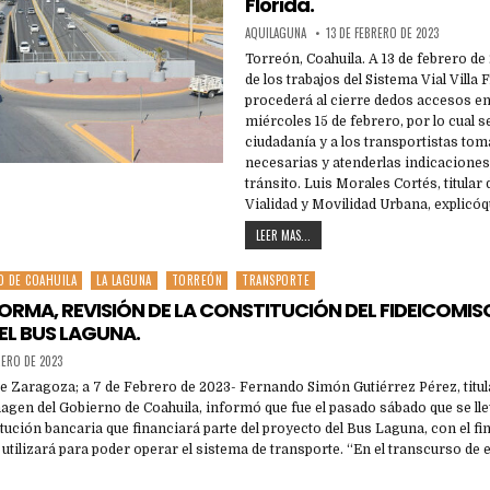
Florida.
AQUILAGUNA
13 DE FEBRERO DE 2023
Torreón, Coahuila. A 13 de febrero de 
de los trabajos del Sistema Vial Villa F
procederá al cierre dedos accesos en
miércoles 15 de febrero, por lo cual 
ciudadanía y a los transportistas to
necesarias y atenderlas indicaciones
tránsito. Luis Morales Cortés, titular
Vialidad y Movilidad Urbana, explicóq
LEER MAS...
O DE COAHUILA
LA LAGUNA
TORREÓN
TRANSPORTE
FORMA, REVISIÓN DE LA CONSTITUCIÓN DEL FIDEICOMI
EL BUS LAGUNA.
RERO DE 2023
e Zaragoza; a 7 de Febrero de 2023- Fernando Simón Gutiérrez Pérez, titul
gen del Gobierno de Coahuila, informó que fue el pasado sábado que se ll
itución bancaria que financiará parte del proyecto del Bus Laguna, con el fin
utilizará para poder operar el sistema de transporte. “En el transcurso de 