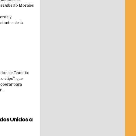
séAlberto Morales
eros y
tantes de la
cción de Tránsito
o clips”, que
r operar para
er…
dos Unidos a