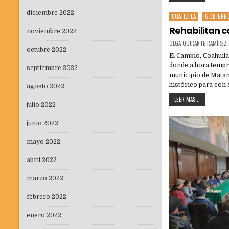
diciembre 2022
COAHUILA
GOBIERN
Posted
in
Rehabilitan c
noviembre 2022
OLGA QUIRARTE RAMÍREZ
octubre 2022
El Cambio, Coahuila
donde a hora tempra
septiembre 2022
municipio de Matam
histórico para con
agosto 2022
LEER MAS...
julio 2022
junio 2022
mayo 2022
abril 2022
marzo 2022
febrero 2022
enero 2022