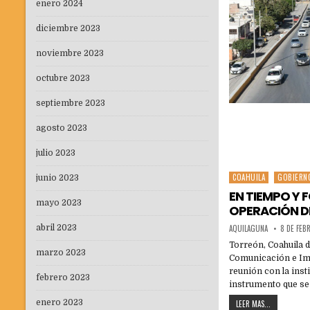
enero 2024
diciembre 2023
noviembre 2023
octubre 2023
septiembre 2023
agosto 2023
julio 2023
COAHUILA
GOBIERN
Posted
junio 2023
in
EN TIEMPO Y 
mayo 2023
OPERACIÓN D
abril 2023
AQUILAGUNA
8 DE FEB
Torreón, Coahuila d
marzo 2023
Comunicación e Ima
reunión con la inst
febrero 2023
instrumento que se 
enero 2023
LEER MAS...