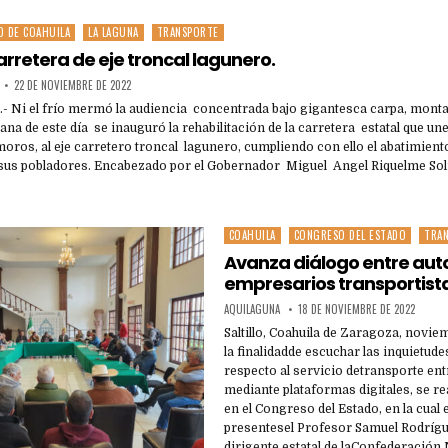
O DE COAHUILA
LA LAGUNA
TRANSPORTE
arretera de eje troncal lagunero.
22 DE NOVIEMBRE DE 2022
.- Ni el frío mermó la audiencia concentrada bajo gigantesca carpa, montad
na de este día se inauguró la rehabilitación de la carretera estatal que une
oros, al eje carretero troncal lagunero, cumpliendo con ello el abatimien
 sus pobladores. Encabezado por el Gobernador Miguel Angel Riquelme Solís
COAHUILA
CONGRESO DEL ESTADO
TRA
Posted
in
Avanza diálogo entre aut
empresarios transportist
AQUILAGUNA
18 DE NOVIEMBRE DE 2022
Saltillo, Coahuila de Zaragoza, novie
la finalidadde escuchar las inquietude
respecto al servicio detransporte ent
mediante plataformas digitales, se r
en el Congreso del Estado, en la cual
presentesel Profesor Samuel Rodrígu
dirigente estatal de laConfederación