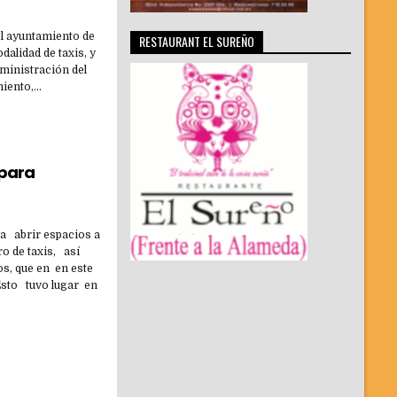
el ayuntamiento de
RESTAURANT EL SUREÑO
dalidad de taxis, y
ministración del
miento,…
 para
ra abrir espacios a
o de taxis, así
os, que en en este
Esto tuvo lugar en