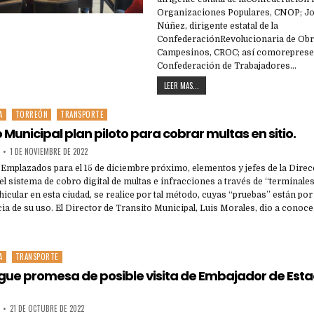
Organizaciones Populares, CNOP; Jo
Núñez, dirigente estatal de la
ConfederaciónRevolucionaria de Obr
Campesinos, CROC; así comorepresen
Confederación de Trabajadores…
LEER MAS...
A
TORREÓN
TRANSPORTE
o Municipal plan piloto para cobrar multas en sitio.
1 DE NOVIEMBRE DE 2022
 Emplazados para el 15 de diciembre próximo, elementos y jefes de la Dire
el sistema de cobro digital de multas e infracciones a través de “terminales 
ehicular en esta ciudad, se realice por tal método, cuyas “pruebas” están po
cia de su uso. El Director de Transito Municipal, Luis Morales, dio a conoc
A
TRANSPORTE
gue promesa de posible visita de Embajador de Esta
21 DE OCTUBRE DE 2022