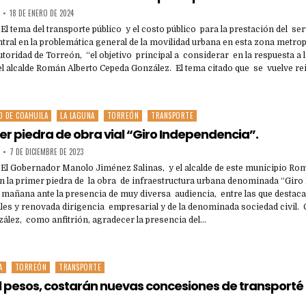
18 DE ENERO DE 2024
 El tema del transporte público y el costo público para la prestación del ser
tral en la problemática general de la movilidad urbana en esta zona metro
toridad de Torreón, “el objetivo principal a considerar en la respuesta a l
 el alcalde Román Alberto Cepeda González. El tema citado que se vuelve re
O DE COAHUILA
LA LAGUNA
TORREÓN
TRANSPORTE
r piedra de obra vial “Giro Independencia”.
7 DE DICIEMBRE DE 2023
- El Gobernador Manolo Jiménez Salinas, y el alcalde de este municipio Ro
n la primer piedra de la obra de infraestructura urbana denominada “Gir
a mañana ante la presencia de muy diversa audiencia, entre las que desta
ales y renovada dirigencia empresarial y de la denominada sociedad civil.
zález, como anfitrión, agradecer la presencia del…
A
TORREÓN
TRANSPORTE
 pesos, costarán nuevas concesiones de transporté 