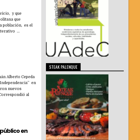
vicio, y que
politana que
a población, es el
iterativo …
STEAK PALENQUE
mán Alberto Cepeda
o Independencia” en
caron nuevos
 Correspondió al
público en